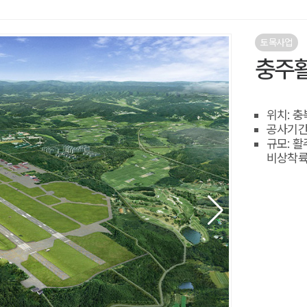
토목사업
충주
위치: 충
공사기간: 
규모: 활
비상착륙